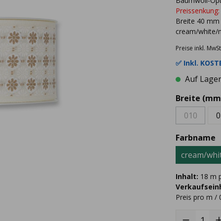
Baumwoll-Opt
Preissenkung:
Breite 40 mm
cream/white/n
Preise inkl. MwSt
✅ Inkl.
KOSTE
Auf Lager 
Breite (mm
010
0
Farbname
cream/whi
Inhalt:
18 m p
Verkaufseinh
Preis pro m / 