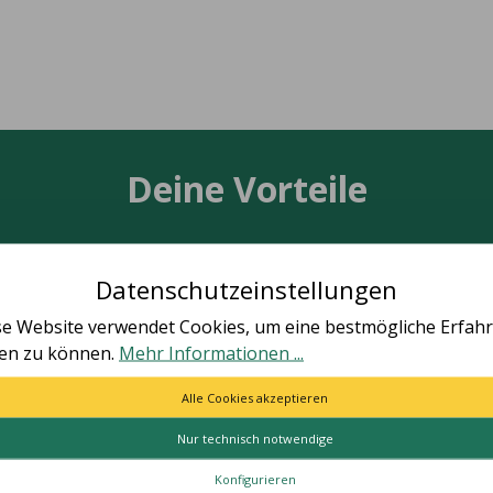
Deine Vorteile
Datenschutzeinstellungen
se Website verwendet Cookies, um eine bestmögliche Erfah
TÄT MADE IN GERMANY
SCHNELLE LIEFER
ten zu können.
Mehr Informationen ...
le Artikel vollständig in
Schnelle und bequeme Li
utschland hergestellt.
von Tür zu Tür.
Alle Cookies akzeptieren
Nur technisch notwendige
ES
HILFE & KONTAKT
Konfigurieren