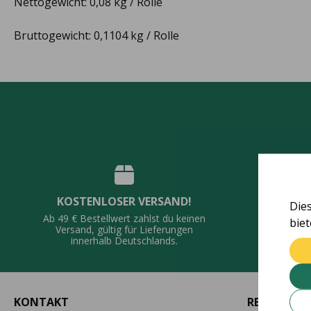
Nettogewicht: 0,08 kg / Rolle
Bruttogewicht: 0,1104 kg / Rolle
KOSTENLOSER VERSAND!
Die
QUALI
Ab 49 € Bestellwert zahlst du keinen
bie
Vie
Versand, gültig für Lieferungen
De
innerhalb Deutschlands.
KONTAKT
RECHTLICH