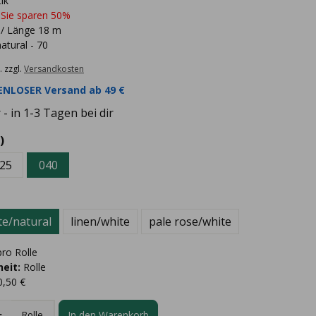
ik
 Sie sparen 50%
 / Länge 18 m
atural - 70
. zzgl.
Versandkosten
NLOSER Versand ab 49 €
- in 1-3 Tagen bei dir
)
25
040
te/natural
linen/white
pale rose/white
ro Rolle
eit:
Rolle
0,50 €
In den Warenkorb
Rolle