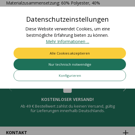
Materialzusammensetzung: 60% Polyester, 40%
AcetatFarbecht: Artikel bleicht nicht aus und färbt nicht ab /
Für den Einsatz i…
Mehr
Datenschutzeinstellungen
Bewertungen
Diese Website verwendet Cookies, um eine
bestmögliche Erfahrung bieten zu können.
Mehr Informationen ...
Alle Cookies akzeptieren
Deine Vorteile
Nur technisch notwendige
Konfigurieren
KOSTENLOSER VERSAND!
Ab 49 € Bestellwert zahlst du keinen Versand, gültig
für Lieferungen innerhalb Deutschlands.
KONTAKT