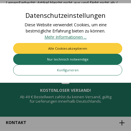
LeinenFarbecht: Artikel bleicht nicht aus und färbt nicht ab /
Für den Einsatz i…
Mehr
Datenschutzeinstellungen
Bewertungen
Diese Website verwendet Cookies, um eine
bestmögliche Erfahrung bieten zu können.
Mehr Informationen ...
Alle Cookies akzeptieren
Deine Vorteile
Nur technisch notwendige
Konfigurieren
KOSTENLOSER VERSAND!
Ab 49 € Bestellwert zahlst du keinen Versand, gültig
für Lieferungen innerhalb Deutschlands.
KONTAKT