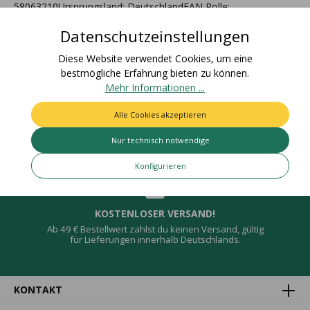
58063210Ursprungsland: DeutschlandEAN Rolle:
4015275777546Nettogewic…
Mehr
Datenschutzeinstellungen
Bewertungen
Diese Website verwendet Cookies, um eine
bestmögliche Erfahrung bieten zu können.
Mehr Informationen ...
Alle Cookies akzeptieren
Deine Vorteile
Nur technisch notwendige
Konfigurieren
KOSTENLOSER VERSAND!
Ab 49 € Bestellwert zahlst du keinen Versand, gültig
für Lieferungen innerhalb Deutschlands.
KONTAKT