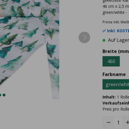
gekettelte Ka
46 cm x 2,5 m
green/white -
Preise inkl. MwSt
✅ Inkl.
KOSTE
Auf Lager 
Breite (mm
460
Farbname
green/whi
Inhalt:
1 Roll
Verkaufseinh
Preis pro Roll