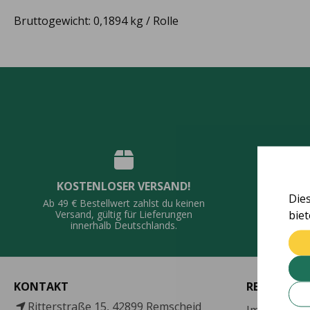
Bruttogewicht: 0,1894 kg / Rolle
KOSTENLOSER VERSAND!
QUALI
Die
Ab 49 € Bestellwert zahlst du keinen
bie
Vie
Versand, gültig für Lieferungen
De
innerhalb Deutschlands.
KONTAKT
RECHTLICH
Ritterstraße 15, 42899 Remscheid