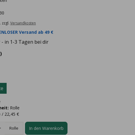
nten
 30
. zzgl.
Versandkosten
NLOSER Versand ab 49 €
- in 1-3 Tagen bei dir
)
te
e
eit:
Rolle
e / 22,45 €
In den Warenkorb
Rolle