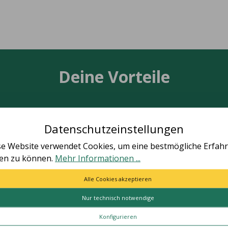
Deine Vorteile
Datenschutzeinstellungen
TÄT MADE IN GERMANY
SCHNELLE LIEFER
se Website verwendet Cookies, um eine bestmögliche Erfah
ten zu können.
Mehr Informationen ...
le Artikel vollständig in
Schnelle und bequeme Li
utschland hergestellt.
von Tür zu Tür.
Alle Cookies akzeptieren
Nur technisch notwendige
ES
HILFE & KONTAKT
Konfigurieren