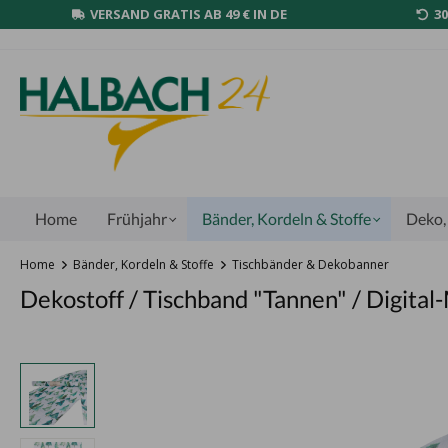
VERSAND GRATIS AB 49 € IN DE
3
Home
Frühjahr
Bänder, Kordeln & Stoffe
Deko, 
Home
Bänder, Kordeln & Stoffe
Tischbänder & Dekobanner
Dekostoff / Tischband "Tannen" / Digita